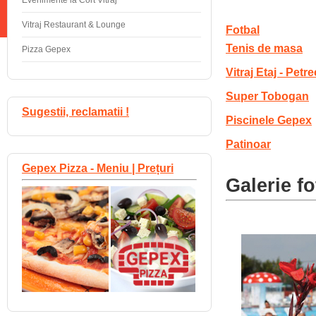
Evenimente la Cort Vitraj
Vitraj Restaurant & Lounge
Fotbal
Tenis de masa
Pizza Gepex
Vitraj Etaj - Petre
Super Tobogan
Sugestii, reclamatii !
Piscinele Gepex
Patinoar
Gepex Pizza - Meniu | Prețuri
Galerie fo