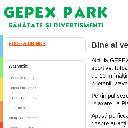
Bine ai v
FOOD & DRINKS
Aici, la GEPEX
Activități
sportive:
fotba
de 10 m înălți
Piscinele Gepex
prietenii, wave
Patinoarul Gepex
Pe timpul sezo
Fotbal | Berăria G
relaxare, la P
Tenis de masa
Apasă pe fiecar
Vitraj Etaj - Petreceri
despre atracț