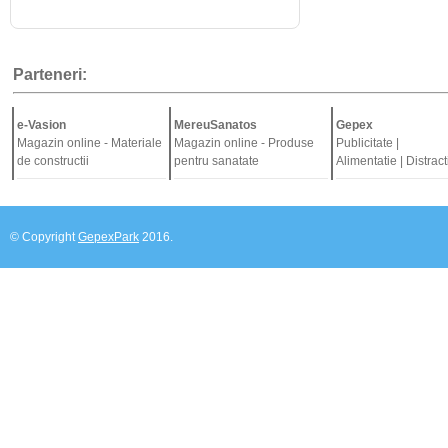
Parteneri:
e-Vasion
MereuSanatos
Gepex
Magazin online - Materiale
Magazin online - Produse
Publicitate |
de constructii
pentru sanatate
Alimentatie | Distract
© Copyright
GepexPark
2016.