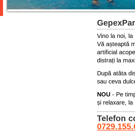
GepexPark
Vino la noi, l
Vă așteaptă mu
artificial acop
distrați la max
După atâta dis
sau ceva dulc
NOU
- Pe tim
și relaxare, l
Telefon 
0729.155.