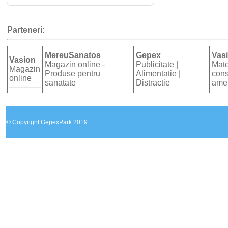
Parteneri:
MereuSanatos
Gepex
Vas
Vasion
Magazin online -
Publicitate |
Mate
Magazin
Produse pentru
Alimentatie |
const
online
sanatate
Distractie
amen
© Copyright
GepexPark
2019